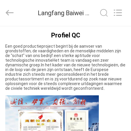
2026
Langfang
Baiwei
Langfang Baiwei Drill Co., Ltd. Kwaliteitscontrole
Drill
Co.,
Ltd..
All
Rights
THUIS
Reserved.
Profiel QC
Een goed productieproject begint bij de aanvoer van
PRODUCTEN
grondstoffen; de vaardigheden en de menselijke middelen zijn
de "schat" van ons bedrijf.een sterke aptitude voor
technologische innovatieHet team is vandaag een zeer
dynamische groep.In het kader van de nieuwe technologieën, die
VIDEO'S
in de loop van de jaren zijn ontstaan, heeft de Europese
industrie zich steeds meer geconsolideerd in het brede
productassortiment en is zij voortdurend op zoek naar nieuwe
oplossingen voor de steeds complexere uitdagingen waarmee
OVER
de civiele techniek wereldwijd wordt geconfronteerd..
ONS
FABRIEKSTOUR