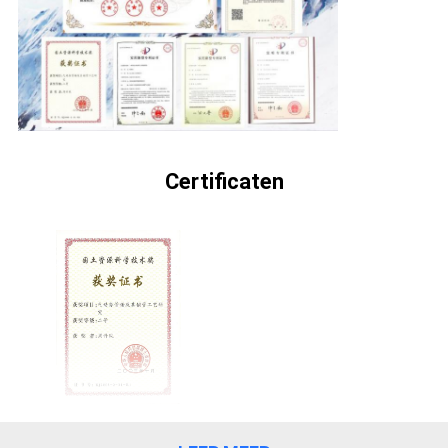
KWALITEITSCONTROLE
NEEM
CONTACT
MET
ONS
Certificaten
OP
NIEUWS
GEVALLEN
SITEMAP