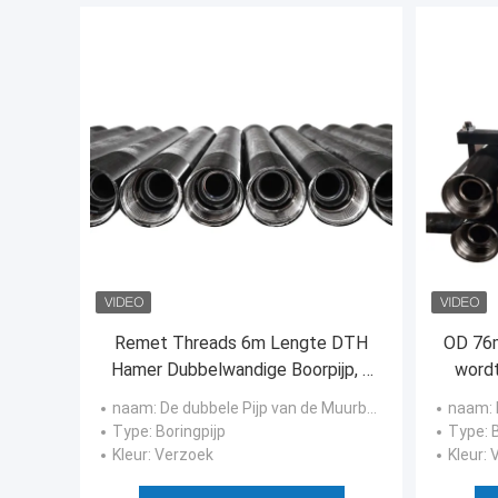
Remet Threads 6m Lengte DTH
OD 76m
Hamer Dubbelwandige Boorpijp, 4
wordt
Inch Boorpijp
naam
: De dubbele Pijp van de Muurboor
naam
:
Type
: Boringpijp
Type
: 
Kleur
: Verzoek
Kleur
: