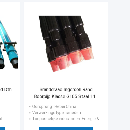
ad Dth
Branddraad Ingersoll Rand
Boorpijp Klasse G105 Staal 114
mm
Oorsprong:
: Hebei China
r
Verwerkingstype
: smeden
l
Toepasselijke industrieën
: Energie & Mijnbouw, Diepzeeboring