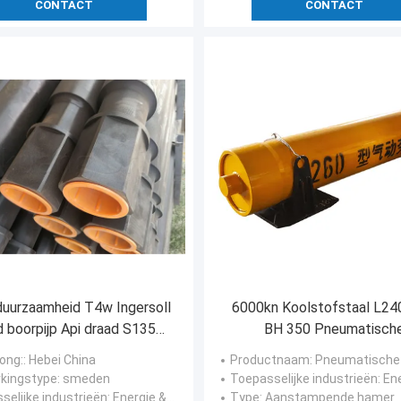
CONTACT
CONTACT
uurzaamheid T4w Ingersoll
6000kn Koolstofstaal L2
 boorpijp Api draad S135
BH 350 Pneumatisch
staal
Buisramhamer
ong:
: Hebei China
Productnaam
: Pneumatische Pijp Aanstam
kingstype
: smeden
Toepasselijke industrieën
: Energi
selijke industrieën
: Energie & Mijnbouw, Diepzeeboring
Type
: Aanstampende hamer