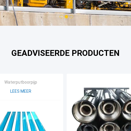
1
2
3
GEADVISEERDE PRODUCTEN
Waterputboorpijp
LEES MEER