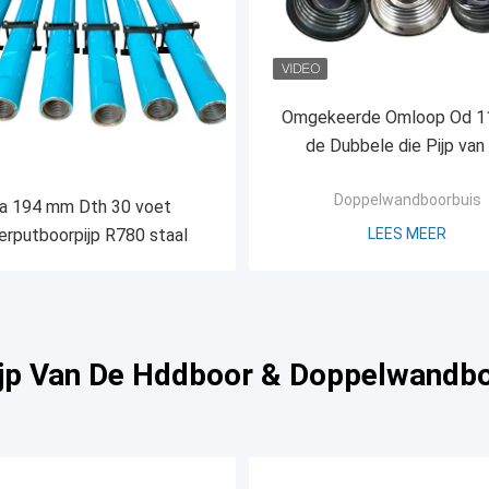
Omgekeerde Omloop Od 
de Dubbele die Pijp van
Muurboor voor goed het 
Doppelwandboorbuis
wordt gebruikt
ia 194 mm Dth 30 voet
erputboorpijp R780 staal
LEES MEER
Pijp Van De Hddboor & Doppelwandbo