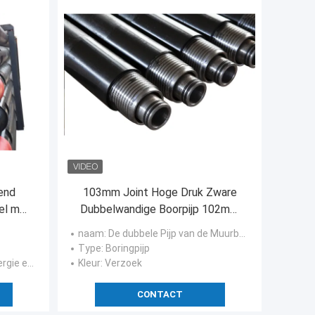
rend
103mm Joint Hoge Druk Zware
el met
Dubbelwandige Boorpijp 102mm
B.U.
naam
: De dubbele Pijp van de Muurboor
Type
: Boringpijp
e en Mijnbouw
Kleur
: Verzoek
CONTACT