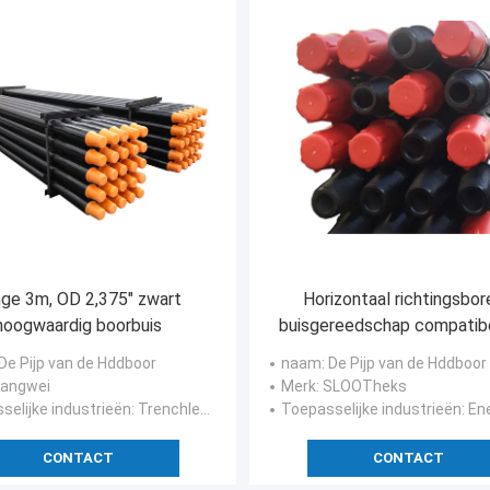
ge 3m, OD 2,375" zwart
Horizontaal richtingsbo
hoogwaardig boorbuis
buisgereedschap compatib
S135
 De Pijp van de Hddboor
naam
: De Pijp van de Hddboor
 Langwei
Merk
: SLOOTheks
selijke industrieën
: Trenchless en het uitboren
Toepasselijke industrieën
: Energi
CONTACT
CONTACT