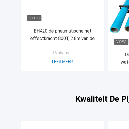
BH420 de pneumatische het
effectkracht 800T, 2.8m van de
pijpstamper snakt
Pijphamer
D
LEES MEER
wat
Kwaliteit De 