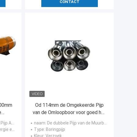
CONTACT
400mm
Od 114mm de Omgekeerde Pijp
e
van de Omloopboor voor goed het
Boren van R780-Rangstaal
pende Hamer
naam
: De dubbele Pijp van de Muurboor
e en mijnbouw
Type
: Boringpijp
Kleur
: Verzoek