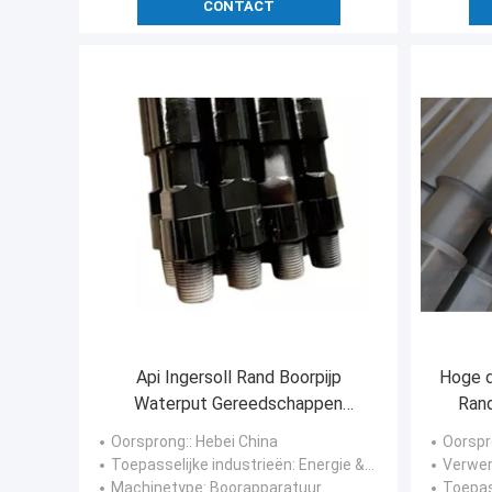
CONTACT
Api Ingersoll Rand Boorpijp
Hoge d
Waterput Gereedschappen
Rand
Energie En Mijnbouw
Oorsprong:
: Hebei China
Oorspr
Toepasselijke industrieën
: Energie & Mijnbouw, Constructiewerkzaamheden, Mijnbouw, Steengroeve
Verwer
Machinetype
: Boorapparatuur
Toepas