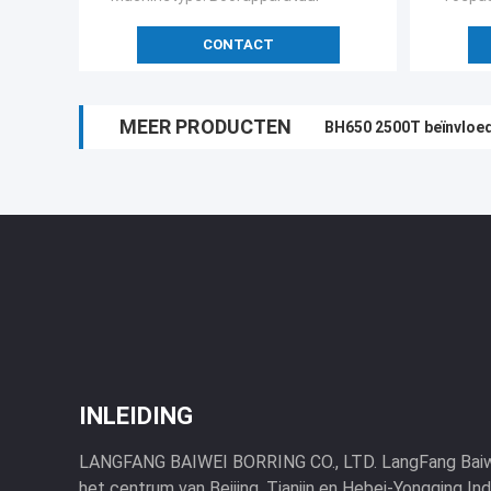
CONTACT
MEER PRODUCTEN
BH650 2500T beïnvloe
INLEIDING
LANGFANG BAIWEI BORRING CO., LTD. LangFang Baiwei 
het centrum van Beijing, Tianjin en Hebei-Yongqing Indu