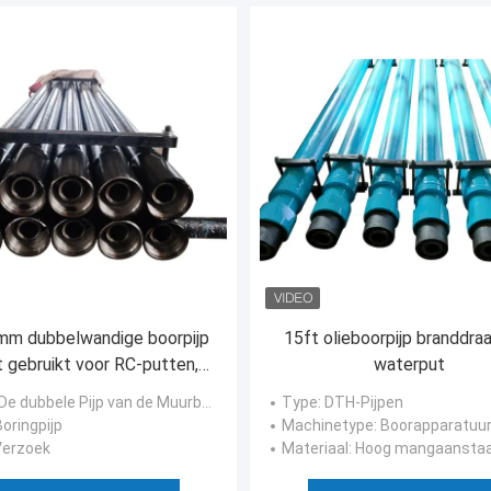
m dubbelwandige boorpijp
15ft olieboorpijp branddra
 gebruikt voor RC-putten,
waterput
staalkwaliteit R780
 De dubbele Pijp van de Muurboor
Type
: DTH-Pijpen
Boringpijp
Machinetype
: Boorapparatuu
 Verzoek
Materiaal
: Hoog mangaanstaa