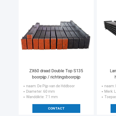
ZX60 draad Double Top S135
Lan
boorpijp / richtingsboorpijp
naam
: De Pijp van de Hddboor
naam
:
Diameter
: 60 mm
Merk
:
Wanddikte
: 7.1 mm
Toepas
CONTACT