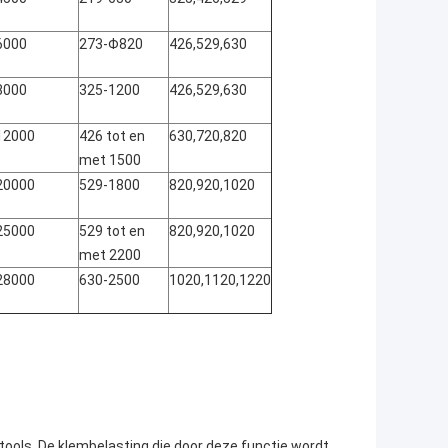
6000
273-Φ820
426,529,630
8000
325-1200
426,529,630
12000
426 tot en
630,720,820
met 1500
20000
529-1800
820,920,1020
25000
529 tot en
820,920,1020
met 2200
28000
630-2500
1020,1120,1220
tools. De klembelasting die door deze functie wordt