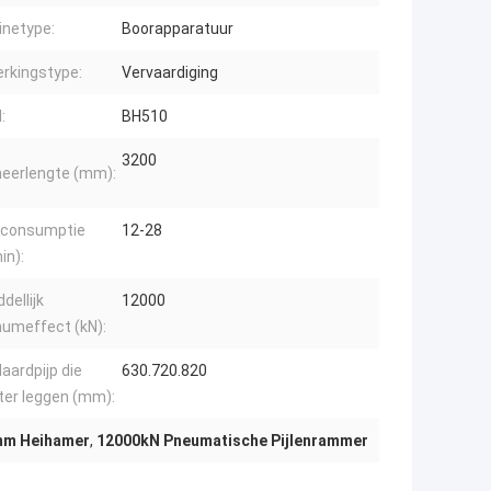
netype:
Boorapparatuur
rkingstype:
Vervaardiging
:
BH510
3200
eerlengte (mm):
tconsumptie
12-28
in):
dellijk
12000
umeffect (kN):
aardpijp die
630.720.820
er leggen (mm):
m Heihamer
,
12000kN Pneumatische Pijlenrammer