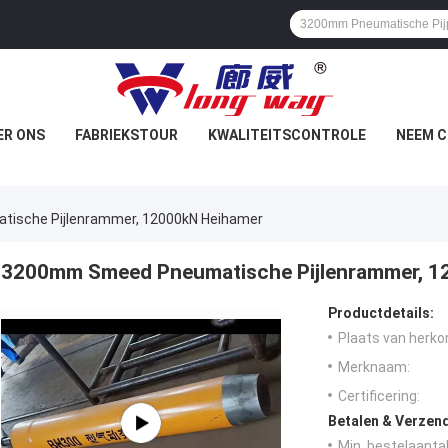
ER ONS
FABRIEKSTOUR
KWALITEITSCONTROLE
NEEM C
ische Pijlenrammer, 12000kN Heihamer
3200mm Smeed Pneumatische Pijlenrammer, 1
Productdetails:
Plaats van herko
Merknaam:
Certificering:
Betalen & Verzen
Min. bestelaantal