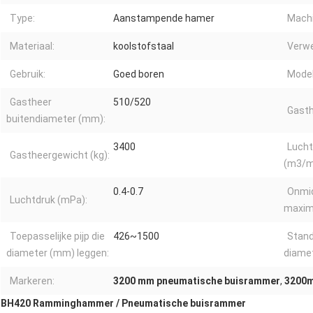
Type:
Aanstampende hamer
Machi
Materiaal:
koolstofstaal
Verwe
Gebruik:
Goed boren
Model
Gastheer
510/520
Gasth
buitendiameter (mm):
3400
Luch
Gastheergewicht (kg):
(m3/m
0.4-0.7
Onmid
Luchtdruk (mPa):
maxim
Toepasselijke pijp die
426~1500
Stand
diameter (mm) leggen:
diamet
Markeren:
3200 mm pneumatische buisrammer
,
3200m
BH420 Ramminghammer / Pneumatische buisrammer