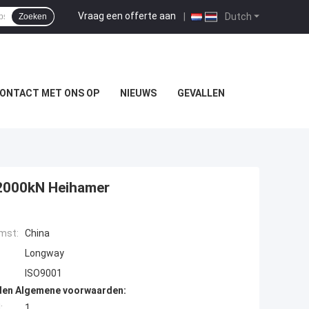
Vraag een offerte aan
|
Dutch
Zoeken
ONTACT MET ONS OP
NIEUWS
GEVALLEN
2000kN Heihamer
mst:
China
Longway
ISO9001
den Algemene voorwaarden:
:
1