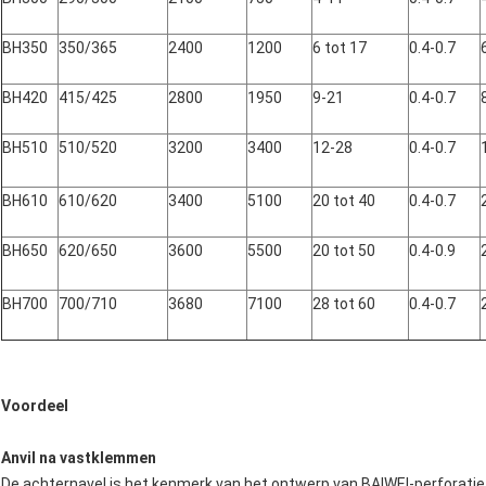
BH350
350/365
2400
1200
6 tot 17
0.4-0.7
BH420
415/425
2800
1950
9-21
0.4-0.7
BH510
510/520
3200
3400
12-28
0.4-0.7
BH610
610/620
3400
5100
20 tot 40
0.4-0.7
BH650
620/650
3600
5500
20 tot 50
0.4-0.9
BH700
700/710
3680
7100
28 tot 60
0.4-0.7
Voordeel
Anvil na vastklemmen
De achternavel is het kenmerk van het ontwerp van BAIWEI-perforatie