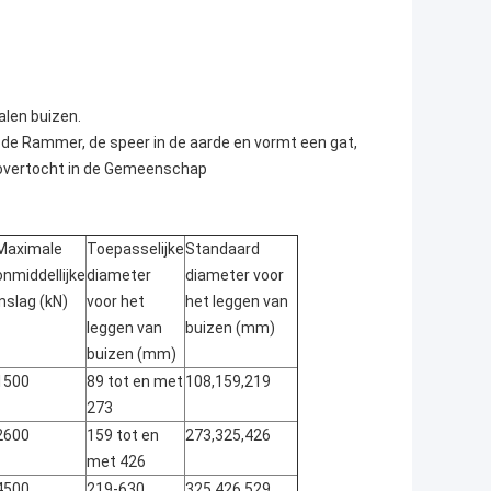
alen buizen.
 de Rammer, de speer in de aarde en vormt een gat,
de overtocht in de Gemeenschap
Maximale
Toepasselijke
Standaard
onmiddellijke
diameter
diameter voor
inslag (kN)
voor het
het leggen van
leggen van
buizen (mm)
buizen (mm)
1500
89 tot en met
108,159,219
273
2600
159 tot en
273,325,426
met 426
4500
219-630
325,426,529