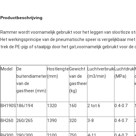
Productbeschrijving
Rammer wordt voornamelijk gebruikt voor het leggen van slootloze st
Het werkingsprincipe van de pneumatische speer is vergelijkbaar met
trek de PE-pijp of staalpijp door het gat,voornamelijk gebruikt voor 
Model
De
Hostlengte
Gewicht
Luchtverbruik
Luchtdruk
buitendiameter
(mm)
van de
(m3/min)
(MPa)
van de
gastheer
gastheer (mm)
(kg)
BH190S
186/194
1320
160
2 tot 6
0.4-0.7
BH260
260/265
1390
320
3-8
0.4-0.7
BH300
290/300
2100
750
4-11
0.4-0.7