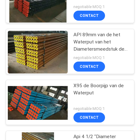
PRIVACY
negotiable MOQ:1
POLICY
CONTACT
API 89mm van de het
Waterput van het
Diametersmeedstuk de
Boorpijp/Minig-Boorpijp
negotiable MOQ:1
CONTACT
X95 de Boorpijp van de
Waterput
negotiable MOQ:1
CONTACT
Api 4 1/2 "Diameter