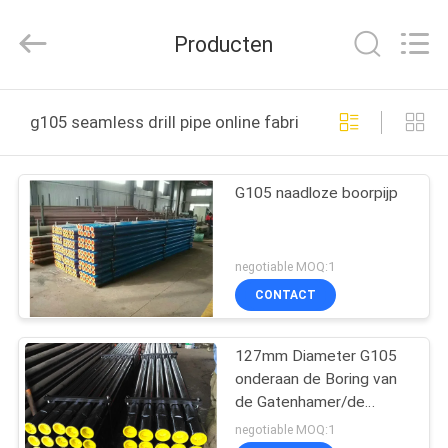
Baiwei
Drill
Co.,
Producten
Ltd..
All
Rights
Reserved.
THUIS
g105 seamless drill pipe online fabricage
PRODUCTEN
G105 naadloze boorpijp
VIDEO'S
negotiable MOQ:1
OVER
CONTACT
ONS
127mm Diameter G105
onderaan de Boring van
FABRIEKSTOUR
de Gatenhamer/de
Naadloze Boorpijp
negotiable MOQ:1