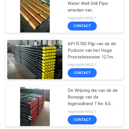
Water Well Drill Pipe
smeden van
hoogwaardig staal
negotiable MOQ:1
CONTACT
API R780 Pijp van de de
Putboor van het Hoge
Prestatieswater 127mm
Diameter
negotiable MOQ:1
CONTACT
De Wrijving die van de de
Boorpijp van de
Ingersollrand T4w 4,5
Duim 25ft lassen lengte
negotiable MOQ:1
CONTACT