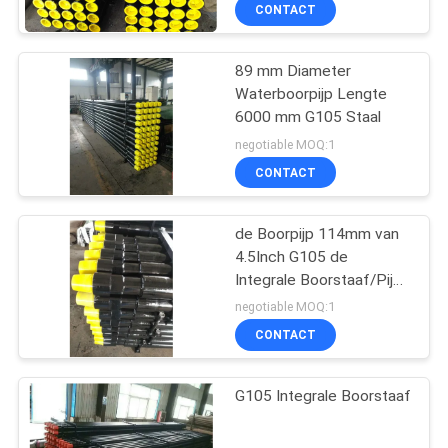
KWALITEITSCONTROLE
CONTACT
NEEM
89 mm Diameter
Waterboorpijp Lengte
CONTACT
6000 mm G105 Staal
MET
negotiable MOQ:1
ONS
CONTACT
OP
de Boorpijp 114mm van
4.5Inch G105 de
NIEUWS
Integrale Boorstaaf/Pijp
van de Waterboor
negotiable MOQ:1
GEVALLEN
CONTACT
SITEMAP
G105 Integrale Boorstaaf