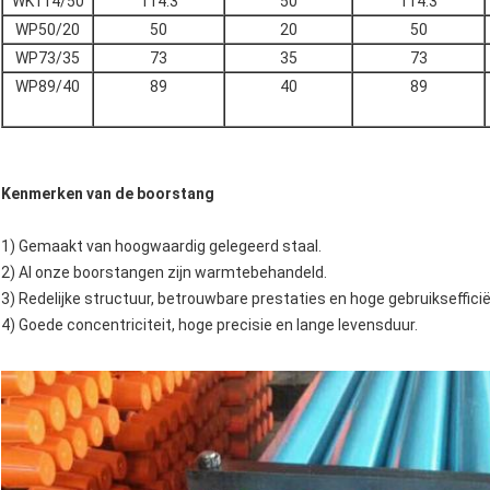
WK114/50
114.3
50
114.3
WP50/20
50
20
50
WP73/35
73
35
73
WP89/40
89
40
89
Kenmerken van de boorstang
1) Gemaakt van hoogwaardig gelegeerd staal.
2) Al onze boorstangen zijn warmtebehandeld.
3) Redelijke structuur, betrouwbare prestaties en hoge gebruiksefficië
4) Goede concentriciteit, hoge precisie en lange levensduur.