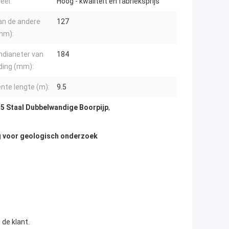
eel:
Hoog - kwaliteit en fabrieksprijs
van de andere
127
mm):
ndianeter van
184
ding (mm):
ënte lengte (m):
9.5
5 Staal Dubbelwandige Boorpijp
,
g voor geologisch onderzoek
de klant.