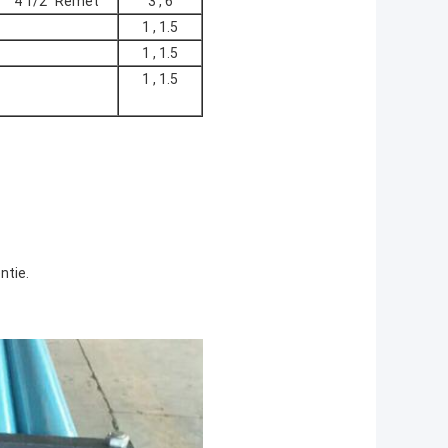
4 1/2" Remet
3 , 6
1 , 1.5
1 , 1.5
1 , 1.5
ntie.