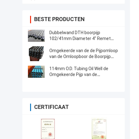
BESTE PRODUCTEN
Dubbelwand DTH boorpijp
102/41mm Diameter 4" Remet
waterput boren
Omgekeerde van de de Pijpomloop
van de Omloopboor de Boorpijp
114mm Remet 4 1/2 ""-
Omgekeerde
114mm O.D. Tubing Oil Well de
Omgekeerde Pijp van de
Omloopboor
CERTIFICAAT