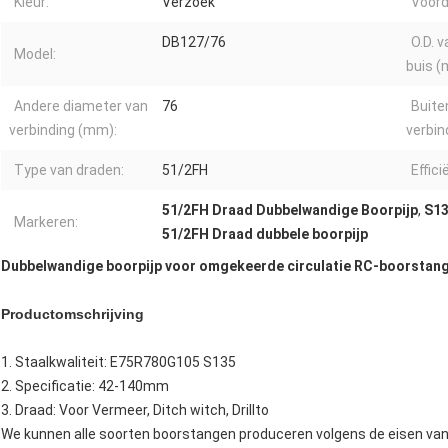
Kleur:
Verzoek
Voord
DB127/76
O.D. 
Model:
buis (
Andere diameter van
76
Buite
verbinding (mm):
verbin
Type van draden:
51/2FH
Effici
51/2FH Draad Dubbelwandige Boorpijp
,
S13
Markeren:
51/2FH Draad dubbele boorpijp
Dubbelwandige boorpijp voor omgekeerde circulatie RC-boorstan
Productomschrijving
1. Staalkwaliteit: E75R780G105 S135
2. Specificatie: 42-140mm
3. Draad: Voor Vermeer, Ditch witch, Drillto
We kunnen alle soorten boorstangen produceren volgens de eisen van 