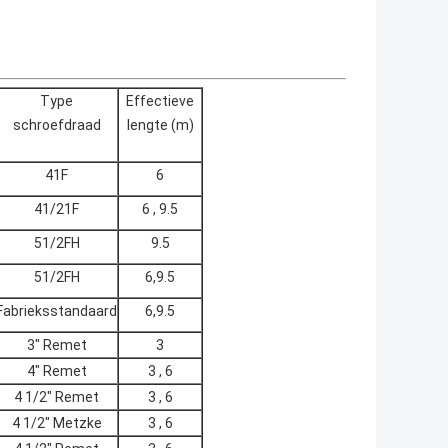
Type
Effectieve
schroefdraad
lengte (m)
41F
6
41/21F
6 , 9.5
51/2FH
9.5
51/2FH
6,9.5
Fabrieksstandaard
6,9.5
3" Remet
3
4" Remet
3 , 6
4 1/2" Remet
3 , 6
4 1/2" Metzke
3 , 6