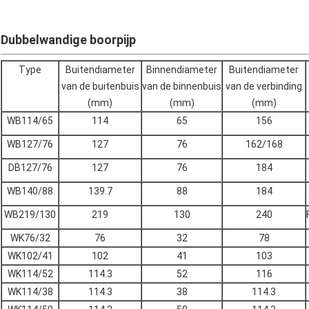
Dubbelwandige boorpijp
Type
Buitendiameter
Binnendiameter
Buitendiameter
van de buitenbuis
van de binnenbuis
van de verbinding
(mm)
(mm)
(mm)
WB114/65
114
65
156
WB127/76
127
76
162/168
DB127/76
127
76
184
WB140/88
139.7
88
184
WB219/130
219
130
240
WK76/32
76
32
78
WK102/41
102
41
103
WK114/52
114.3
52
116
WK114/38
114.3
38
114.3