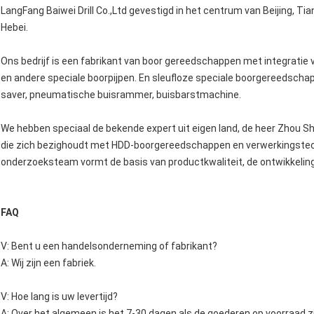
LangFang Baiwei Drill Co.,Ltd gevestigd in het centrum van Beijing, Ti
Hebei.
Ons bedrijf is een fabrikant van boor gereedschappen met integratie v
en andere speciale boorpijpen. En sleufloze speciale boorgereedschapp
saver, pneumatische buisrammer, buisbarstmachine.
We hebben speciaal de bekende expert uit eigen land, de heer Zhou S
die zich bezighoudt met HDD-boorgereedschappen en verwerkingstechn
onderzoeksteam vormt de basis van productkwaliteit, de ontwikkeling
FAQ
V: Bent u een handelsonderneming of fabrikant?
A: Wij zijn een fabriek.
V: Hoe lang is uw levertijd?
A: Over het algemeen is het 7-30 dagen als de goederen op voorraad zi