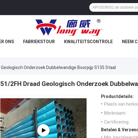
ER ONS
FABRIEKSTOUR
KWALITEITSCONTROLE
NEEM C
 Geologisch Onderzoek Dubbelwandige Boorpijp S135 Staal
51/2FH Draad Geologisch Onderzoek Dubbelwan
Productdetails:
Plaats van herko
Merknaam:
Certificering:
Betalen & Verzen
Min. bestelaantal