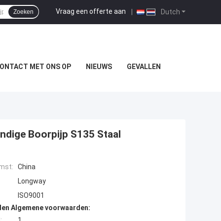
Vraag een offerte aan
|
Dutch
Zoeken
ONTACT MET ONS OP
NIEUWS
GEVALLEN
dige Boorpijp S135 Staal
mst:
China
Longway
ISO9001
den Algemene voorwaarden:
:
1