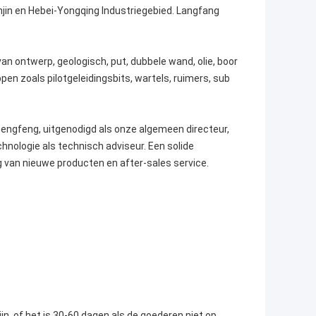
anjin en Hebei-Yongqing Industriegebied. Langfang
an ontwerp, geologisch, put, dubbele wand, olie, boor
en zoals pilotgeleidingsbits, wartels, ruimers, sub
hengfeng, uitgenodigd als onze algemeen directeur,
ologie als technisch adviseur. Een solide
 van nieuwe producten en after-sales service.
jn. of het is 30-60 dagen als de goederen niet op