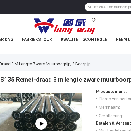
ER ONS
FABRIEKSTOUR
KWALITEITSCONTROLE
NEEM C
raad 3 M Lengte Zware Muurboorpijp, 3 Boorpijp
S135 Remet-draad 3 m lengte zware muurboorpi
Productdetails:
Plaats van herko
Merknaam:
Certificering:
Betalen & Verzen
Min. bestelaantal