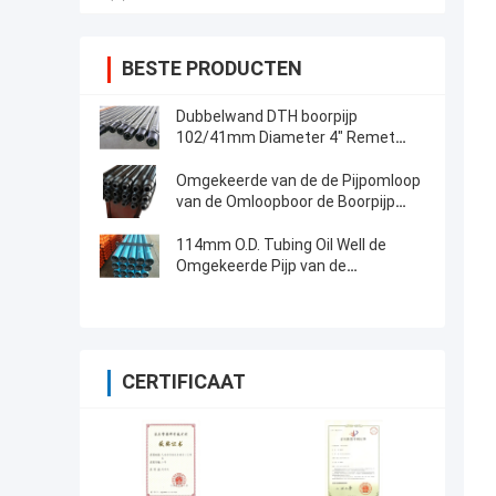
BESTE PRODUCTEN
Dubbelwand DTH boorpijp
102/41mm Diameter 4" Remet
waterput boren
Omgekeerde van de de Pijpomloop
van de Omloopboor de Boorpijp
114mm Remet 4 1/2 ""-
Omgekeerde
114mm O.D. Tubing Oil Well de
Omgekeerde Pijp van de
Omloopboor
CERTIFICAAT