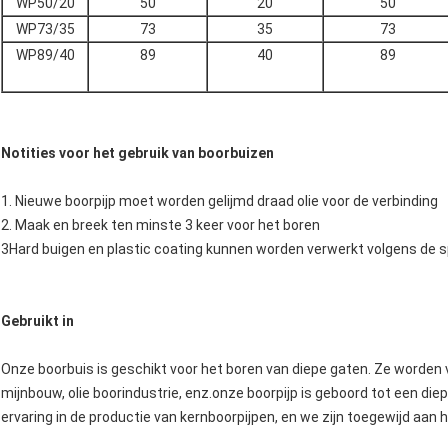
WP50/20
50
20
50
WP73/35
73
35
73
WP89/40
89
40
89
Notities voor het gebruik van boorbuizen
1. Nieuwe boorpijp moet worden gelijmd draad olie voor de verbinding
2. Maak en breek ten minste 3 keer voor het boren
3Hard buigen en plastic coating kunnen worden verwerkt volgens de sp
Gebruikt in
Onze boorbuis is geschikt voor het boren van diepe gaten. Ze worden ve
mijnbouw, olie boorindustrie, enz.onze boorpijp is geboord tot een di
ervaring in de productie van kernboorpijpen, en we zijn toegewijd aa