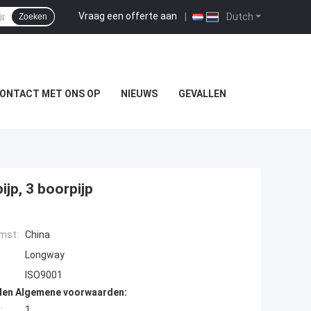
Vraag een offerte aan
|
Dutch
Zoeken
ONTACT MET ONS OP
NIEUWS
GEVALLEN
jp, 3 boorpijp
mst:
China
Longway
ISO9001
den Algemene voorwaarden:
:
1