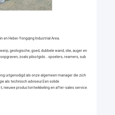
jin en Hebei-Yongqing Industrial Area.
werp, geologische, goed, dubbele wand, olie, auger en
pgraven, zoals pilootgids....spoelers, reamers, sub
ng uitgenodigd als onze algemeen manager die zich
e als technisch adviseur.Een solide
t, nieuwe productontwikkeling en after-sales service.