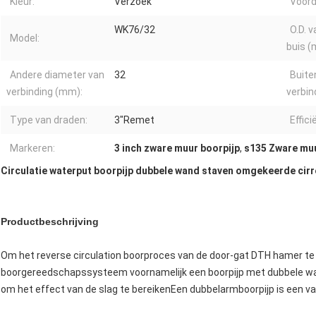
Kleur:
Verzoek
Voord
WK76/32
O.D. 
Model:
buis (
Andere diameter van
32
Buite
verbinding (mm):
verbin
Type van draden:
3"Remet
Effici
Markeren:
3 inch zware muur boorpijp
,
s135 Zware mu
Circulatie waterput boorpijp dubbele wand staven omgekeerde cirr
Productbeschrijving
Om het reverse circulation boorproces van de door-gat DTH hamer te
boorgereedschapssysteem voornamelijk een boorpijp met dubbele wan
om het effect van de slag te bereikenEen dubbelarmboorpijp is een v