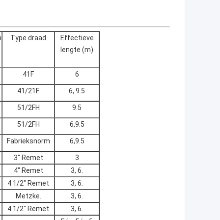
n
Type draad
Effectieve
lengte (m)
41F
6
41/21F
6, 9.5
51/2FH
9.5
51/2FH
6,9.5
Fabrieksnorm
6,9.5
3" Remet
3
4" Remet
3, 6.
4 1/2" Remet
3, 6.
Metzke.
3, 6.
4 1/2" Remet
3, 6.