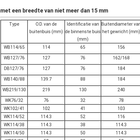
met een breedte van niet meer dan 15 mm
Type
O.D. van de
Identificatie van
Buitendiameter va
buitenbuis (mm)
de binnenste buis
het gewricht (mm)
(mm)
WB114/65
114
65
156
WB127/76
127
76
162/168
DB127/76
127
76
184
WB140/88
139.7
88
184
WB219/130
219
130
240
WK76/32
76
32
78
WK102/41
102
41
103
WK114/52
114.3
52
116
WK114/38
114.3
38
114.3
WK114/50
114.3
50
114.3