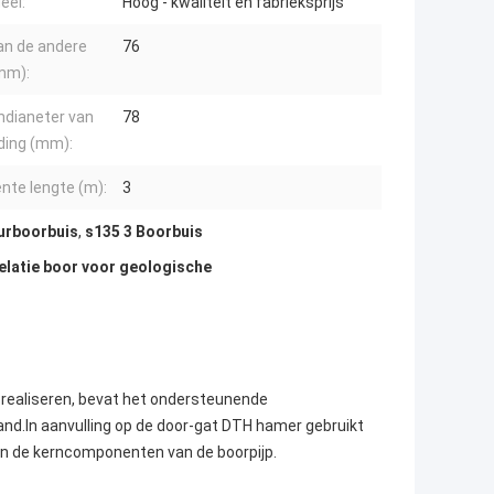
eel:
Hoog - kwaliteit en fabrieksprijs
van de andere
76
mm):
ndianeter van
78
ding (mm):
ënte lengte (m):
3
urboorbuis
,
s135 3 Boorbuis
elatie boor voor geologische
 realiseren, bevat het ondersteunende
d.In aanvulling op de door-gat DTH hamer gebruikt
an de kerncomponenten van de boorpijp.