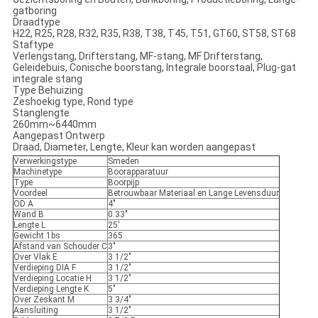
gatboring
Draadtype
H22, R25, R28, R32, R35, R38, T38, T45, T51, GT60, ST58, ST68
Staftype
Verlengstang, Drifterstang, MF-stang, MF Drifterstang,
Geleidebuis, Conische boorstang, Integrale boorstaal, Plug-gat
integrale stang
Type Behuizing
Zeshoekig type, Rond type
Stanglengte
260mm~6440mm
Aangepast Ontwerp
Draad, Diameter, Lengte, Kleur kan worden aangepast
Verwerkingstype
Smeden
Machinetype
Boorapparatuur
Type
Boorpijp
Voordeel
Betrouwbaar Materiaal en Lange Levensduur
OD A
4"
Wand B
0.33"
Lengte L
25'
Gewicht 1bs
365
Afstand van Schouder C
3"
Over Vlak E
3 1/2"
Verdieping DIA F
3 1/2"
Verdieping Locatie H
3 1/2"
Verdieping Lengte K
5"
Over Zeskant M
3 3/4"
Aansluiting
3 1/2"