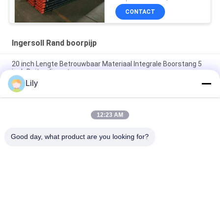
CONTACT
Ingersoll Rand boorpijp
20 inch Lengte Betrouwbaar Materiaal Integrale Boorstang 5
inch Buitendiameter
Lily
5 inch lengte integrale boorstaaf, 670lbc API behuizing DTH
boorpijp
12:23 AM
4.5 inch G105 boorpijp 114 mm integrale boorstang /
waterboorpijp
Good day, what product are you looking for?
populaire categorieën
Alle
De Pijp Van De 
Doppelwandboorbuis
Hddboor
Ingersoll Rand 
Waterputboorpijp