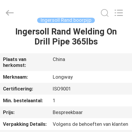
2026
Langfang
Baiwei
Drill
Co.,
Ingersoll Rand boorpijp
Ltd..
All
Rights
Ingersoll Rand Welding On
THUIS
Reserved.
Drill Pipe 365lbs
PRODUCTEN
Plaats van
China
herkomst:
VIDEO'S
Merknaam:
Longway
OVER
Certificering:
ISO9001
ONS
Min. bestelaantal:
1
Prijs:
Bespreekbaar
FABRIEKSTOUR
Verpakking Details:
Volgens de behoeften van klanten