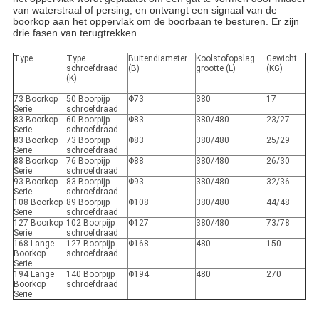
van waterstraal of persing, en ontvangt een signaal van de
boorkop aan het oppervlak om de boorbaan te besturen. Er zijn
drie fasen van terugtrekken.
Type
Type
Buitendiameter
Koolstofopslag
Gewicht
schroefdraad
(B)
grootte (L)
(KG)
(K)
73 Boorkop
50 Boorpijp
Φ73
380
17
Serie
schroefdraad
83
Boorkop
60 Boorpijp
Φ83
380/480
23/27
Serie
schroefdraad
83 Boorkop
73 Boorpijp
Φ83
380/480
25/29
Serie
schroefdraad
88
Boorkop
76 Boorpijp
Φ88
380/480
26/30
Serie
schroefdraad
93
Boorkop
83 Boorpijp
Φ93
380/480
32/36
Serie
schroefdraad
108 Boorkop
89 Boorpijp
Φ108
380/480
44/48
Serie
schroefdraad
127
Boorkop
102 Boorpijp
Φ127
380/480
73/78
Serie
schroefdraad
168
Lange
127 Boorpijp
Φ168
480
150
Boorkop
schroefdraad
Serie
194 Lange
140 Boorpijp
Φ194
480
270
Boorkop
schroefdraad
Serie