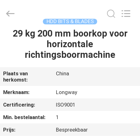
2026
Langfang
Baiwei
Drill
Co.,
HDD BITS & BLADES
Ltd..
All
Rights
29 kg 200 mm boorkop voor
THUIS
Reserved.
horizontale
PRODUCTEN
richtingsboormachine
VIDEO'S
Plaats van
China
herkomst:
OVER
Merknaam:
Longway
ONS
Certificering:
ISO9001
Min. bestelaantal:
1
FABRIEKSTOUR
Prijs:
Bespreekbaar