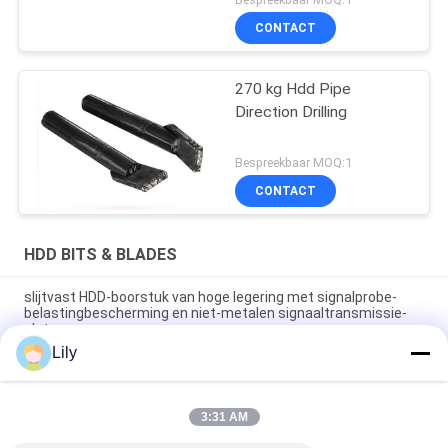
CONTACT
270 kg Hdd Pipe
Direction Drilling
Bespreekbaar MOQ:1
CONTACT
HDD BITS & BLADES
slijtvast HDD-boorstuk van hoge legering met signalprobe-
belastingbescherming en niet-metalen signaaltransmissie-
slot
Lily
17 kg zwart Buitendeurs Hdd Boorstukken Pilot 200 mm Voor
bouwwerkzaamheden
3:31 AM
200mm 168mm ED. Pilotgeleider Harde Compacte HDD
Boorbits / HDD Pilotgeleider Bit