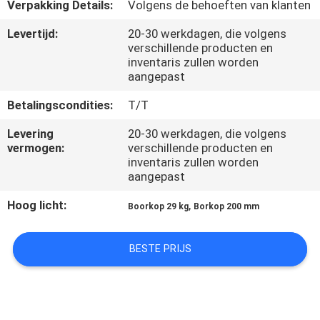
KWALITEITSCONTROLE
Verpakking Details:
Volgens de behoeften van klanten
Levertijd:
20-30 werkdagen, die volgens
verschillende producten en
NEEM
inventaris zullen worden
CONTACT
aangepast
MET
Betalingscondities:
T/T
ONS
Levering
20-30 werkdagen, die volgens
OP
vermogen:
verschillende producten en
inventaris zullen worden
aangepast
NIEUWS
Hoog licht:
,
Boorkop 29 kg
Borkop 200 mm
GEVALLEN
BESTE PRIJS
SITEMAP