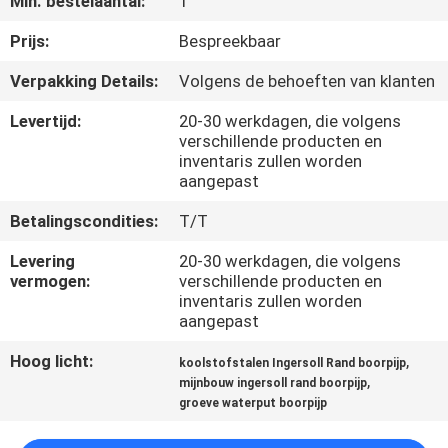
Min. bestelaantal:
1
KWALITEITSCONTROLE
Prijs:
Bespreekbaar
NEEM
Verpakking Details:
Volgens de behoeften van klanten
CONTACT
Levertijd:
20-30 werkdagen, die volgens
MET
verschillende producten en
inventaris zullen worden
ONS
aangepast
OP
Betalingscondities:
T/T
Levering
20-30 werkdagen, die volgens
NIEUWS
vermogen:
verschillende producten en
inventaris zullen worden
aangepast
GEVALLEN
Hoog licht:
,
koolstofstalen Ingersoll Rand boorpijp
,
mijnbouw ingersoll rand boorpijp
SITEMAP
groeve waterput boorpijp