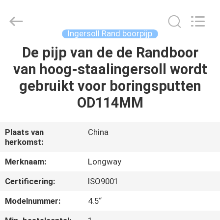
2026
Langfang
Baiwei
Drill
Co.,
Ingersoll Rand boorpijp
Ltd..
All
Rights
De pijp van de de Randboor
THUIS
Reserved.
van hoog-staalingersoll wordt
PRODUCTEN
gebruikt voor boringsputten
OD114MM
VIDEO'S
Plaats van
China
herkomst:
OVER
ONS
Merknaam:
Longway
Certificering:
ISO9001
FABRIEKSTOUR
Modelnummer:
4.5“