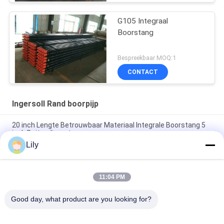
G105 Integraal
Boorstang
Bespreekbaar MOQ:1
CONTACT
Ingersoll Rand boorpijp
20 inch Lengte Betrouwbaar Materiaal Integrale Boorstang 5
inch Buitendiameter
Lily
5 inch lengte integrale boorstaaf, 670lbc API behuizing DTH
boorpijp
11:04 PM
4.5 inch G105 boorpijp 114 mm integrale boorstang /
waterboorpijp
Good day, what product are you looking for?
populaire categorieën
Alle