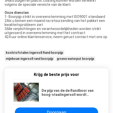
3Hard buigen en plastic coating kunnen worden verwerkt
volgens de speciale vereiste van de klant.
Onze diensten
1- Boorpijp strikt in overeenstemming met ISO9001 standaard
2Als u binnen een maand na retourzending van het pakket een
kwaliteitsprobleem ziet.
3Alle verplichtingen en verantwoordelijkheden worden strikt
uitgevoerd in overeenstemming met het contract.
424 uur online klantenservice, neem gerust contact met ons op.
koolstofstalen Ingersoll Rand boorpijp
mijnbouw ingersoll rand boorpijp
groeve waterput boorpijp
Krijg de beste prijs voor
De pijp van de de Randboor van
hoog-staalingersoll wordt
gebruikt voor boringsputten
OD114MM
Doorgaan