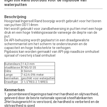
Ingersoll Rand boorbuis voor de mijnbouw van
waterputten
Beschrijving
Hoogstaal Ingersoll Rand boorpijp wordt gebruikt voor het boren
van putten OD114mm
Het wordt gebruikt voor zandbeheersing in putten met een hoge
druk en een hoge trekkingswaarde vanwege de diepte van de
put.
De API-behuizing wordt geplaatst in een draadgewalste
schermmantel om het scherm te ondersteunen en de
capaciteit en hoge treksterkte te verhogen.
Pijpbasis kan worden gemaakt van API-pijp naadloze omhulsel
spiraal of roestvrij staal omhulsel
Buitendeurs:
114,3 mm
staalklasse:
R780/S135
Dikte:
8.56mm
Lange:
7.62/6.096 meter
kenmerken:
geschikt voor waterputten
Draadtype:
3 1/2"REG 2 7/8REG
Kenmerken
1. gecombineerd legeringsstaal met hardheid en slijtvastheid,
geleverd door de beste nationale special steelfabrikanten
2Het buisgewricht is verstoord, de hardheid is verbeterd en de
slijtvastheid is goed