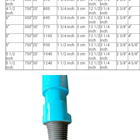
inch.
inch.
inch.
4 1/2
.750"
25'
805
1 3/4 inch.
3 cm
12 1/2
3 1/4
2 3/8"
4"
inch.
inch.
inch.
5"
.500"
25'
695
1 3/4 inch.
3 cm
12 1/2
3 1/4
2 3/8"
4"
inch.
inch.
5"
.500"
30'
775
1 3/4 inch.
3 cm
12 1/2
3 1/4
2 3/8"
4"
inch.
inch.
5"
.750"
30'
1100
1 3/4 inch.
3 cm
12 1/2
3 1/4
2 3/8"
4"
inch.
inch.
5"
.750"
25'
930
1 1/2 inch.
3 cm
12 1/2
3 1/4
2 3/8"
4 5/8"
inch.
inch.
5 1/2
.750"
25'
1045
1 1/2 inch.
3 cm
12 1/2
3 1/4
2 3/8"
4 5/8"
inch.
inch.
inch.
5 1/2
.750"
30'
1240
1 1/2 inch.
3 cm
12 1/2
3 1/4
2 3/8"
4 5/8"
inch.
inch.
inch.