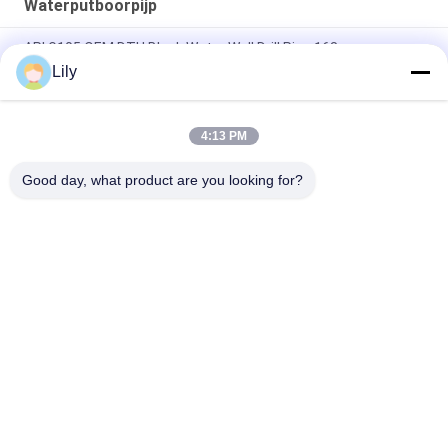
Waterputboorpijp
API G105 OEM DTH Black Water Well Drill Pipe 168mm
Diameter
Lily
API smeden S135 Dth boorstaven olieput behuizing buis
1000mm lengte
4:13 PM
API R780 Hoogwaardige Waterput Boorpijp 127mm Diameter
Good day, what product are you looking for?
populaire categorieën
Alle
De Pijp Van De 
Doppelwandboorbuis
Hddboor
Ingersoll Rand 
Waterputboorpijp
Boorpijp
Pijphamer
HDD Reamers