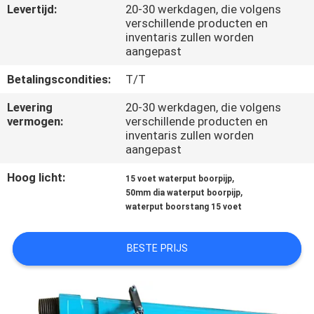
KWALITEITSCONTROLE
Levertijd:
20-30 werkdagen, die volgens
verschillende producten en
inventaris zullen worden
NEEM
aangepast
CONTACT
Betalingscondities:
T/T
MET
Levering
20-30 werkdagen, die volgens
ONS
vermogen:
verschillende producten en
inventaris zullen worden
OP
aangepast
Hoog licht:
,
15 voet waterput boorpijp
NIEUWS
,
50mm dia waterput boorpijp
waterput boorstang 15 voet
GEVALLEN
BESTE PRIJS
SITEMAP