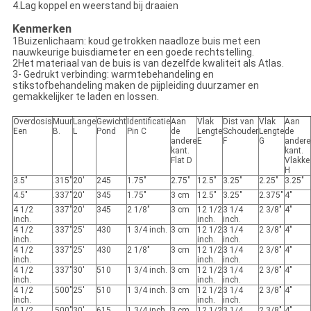
4.Lag koppel en weerstand bij draaien
Kenmerken
1Buizenlichaam: koud getrokken naadloze buis met een
nauwkeurige buisdiameter en een goede rechtstelling.
2Het materiaal van de buis is van dezelfde kwaliteit als Atlas.
3- Gedrukt verbinding: warmtebehandeling en
stikstofbehandeling maken de pijpleiding duurzamer en
gemakkelijker te laden en lossen.
Overdosis
Muur
Lange
Gewicht
Identificatie
Aan
Vlak
Dist van
Vlak
Aan
Een
B.
L
Pond
Pin C
de
Lengte
Schouder
Lengte
de
andere
E
F
G
andere
kant.
kant.
Flat D
Vlakke
H
3.5"
.315"
20'
245
1.75"
2.75"
12.5"
3.25"
2.25"
3.25"
4.5"
.337"
20'
345
1.75"
3 cm
12.5"
3.25"
2.375"
4"
4 1/2
.337"
20'
345
2 1/8"
3 cm
12 1/2
3 1/4
2 3/8"
4"
inch.
inch.
inch.
4 1/2
.337"
25'
430
1 3/4 inch.
3 cm
12 1/2
3 1/4
2 3/8"
4"
inch.
inch.
inch.
4 1/2
.337"
25'
430
2 1/8"
3 cm
12 1/2
3 1/4
2 3/8"
4"
inch.
inch.
inch.
4 1/2
.337"
30'
510
1 3/4 inch.
3 cm
12 1/2
3 1/4
2 3/8"
4"
inch.
inch.
inch.
4 1/2
.500"
25'
510
1 3/4 inch.
3 cm
12 1/2
3 1/4
2 3/8"
4"
inch.
inch.
inch.
4 1/2
.500"
30'
615
1 3/4 inch.
3 cm
12 1/2
3 1/4
2 3/8"
4"