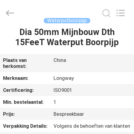
2026
Langfang
Baiwei
Drill
Co.,
Waterputboorpijp
Ltd..
All
Rights
Dia 50mm Mijnbouw Dth
THUIS
Reserved.
15FeeT Waterput Boorpijp
PRODUCTEN
Plaats van
China
herkomst:
VIDEO'S
Merknaam:
Longway
OVER
Certificering:
ISO9001
ONS
Min. bestelaantal:
1
Prijs:
Bespreekbaar
FABRIEKSTOUR
Verpakking Details:
Volgens de behoeften van klanten