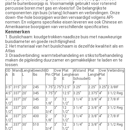
platte buitenboorpijp is. Voornamelijk gebruikt voor roterend
percussie boren met gas en vloeistof. De belangrijkste
componenten zijn buis (stang) lichaam en verbindingen. Onze
down-the-hole boorpijpen worden vervaardigd volgens API-
normen. En volgens specifieke eisen leveren we ook Chinese en
Amerikaanse boorpijpen van verschillende specificaties.
Kenmerken
1. Buislichaam: koudgetrokken naadloze buis met nauwkeurige
buisdiameter en goede rechtlijnigheid.
2. Het materiaal van het buislichaam is dezelfde kwaliteit als en
Atlas
3. Draadverbinding: warmtebehandeling en stikstofbehandeling
maken de pijpleiding duurzamer en gemakkelijker te laden en te
lossen.
OD
Wand
Lengte
Gewicht
ID
Over
Plat
Afstand
Plat
Over
Verbinding
A
B
L
lbs
Pin C
Plat
Lengte
van
Lengte
Plat
D
E
Schouder
G
H
F
3.5"
.315"
20'
245
1.75"
2.75"
12.5"
3.25"
2.25"
3.25"
2 3/8IF
4.5"
.337"
20'
345
1.75"
3"
12.5"
3.25"
2.375"
4"
3 1/2 Reg
4
.337"
20'
345
2
3"
12
3 1/4"
2 3/8"
4"
2 7/8 IF
1/2"
1/8"
1/2"
4
.337"
25'
430
1
3"
12
3 1/4"
2 3/8"
4"
3 1/2 Reg
1/2"
3/4"
1/2"
4
.337"
25'
430
2
3"
12
3 1/4"
2 3/8"
4"
2 7/8 IF
1/2"
1/8"
1/2"
4
.337"
30'
510
1
3"
12
3 1/4"
2 3/8"
4"
3 1/2 Reg
1/2"
3/4"
1/2"