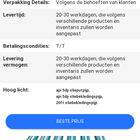
KWALITEITSCONTROLE
Verpakking Details:
Volgens de behoeften van klanten
Levertijd:
20-30 werkdagen, die volgens
verschillende producten en
NEEM
inventaris zullen worden
CONTACT
aangepast
MET
Betalingscondities:
T/T
ONS
Levering
20-30 werkdagen, die volgens
OP
vermogen:
verschillende producten en
inventaris zullen worden
aangepast
NIEUWS
Hoog licht:
,
api 5dp olieputpijp
,
api 5dp oliebekledingspijp
20ft oliebekledingspijp
GEVALLEN
BESTE PRIJS
SITEMAP