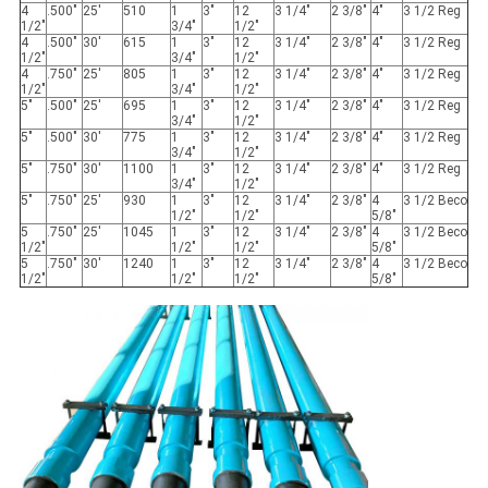
4
.500"
25'
510
1
3"
12
3 1/4"
2 3/8"
4"
3 1/2 Reg
1/2"
3/4"
1/2"
4
.500"
30'
615
1
3"
12
3 1/4"
2 3/8"
4"
3 1/2 Reg
1/2"
3/4"
1/2"
4
.750"
25'
805
1
3"
12
3 1/4"
2 3/8"
4"
3 1/2 Reg
1/2"
3/4"
1/2"
5"
.500"
25'
695
1
3"
12
3 1/4"
2 3/8"
4"
3 1/2 Reg
3/4"
1/2"
5"
.500"
30'
775
1
3"
12
3 1/4"
2 3/8"
4"
3 1/2 Reg
3/4"
1/2"
5"
.750"
30'
1100
1
3"
12
3 1/4"
2 3/8"
4"
3 1/2 Reg
3/4"
1/2"
5"
.750"
25'
930
1
3"
12
3 1/4"
2 3/8"
4
3 1/2 Beco
1/2"
1/2"
5/8"
5
.750"
25'
1045
1
3"
12
3 1/4"
2 3/8"
4
3 1/2 Beco
1/2"
1/2"
1/2"
5/8"
5
.750"
30'
1240
1
3"
12
3 1/4"
2 3/8"
4
3 1/2 Beco
1/2"
1/2"
1/2"
5/8"