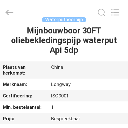
2026
Langfang
Baiwei
Drill
Co.,
Waterputboorpijp
Ltd..
All
Rights
Mijnbouwboor 30FT
THUIS
Reserved.
oliebekledingspijp waterput
PRODUCTEN
Api 5dp
VIDEO'S
Plaats van
China
herkomst:
OVER
Merknaam:
Longway
ONS
Certificering:
ISO9001
Min. bestelaantal:
1
FABRIEKSTOUR
Prijs:
Bespreekbaar