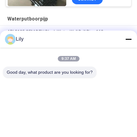
Waterputboorpijp
API G105 OEM DTH Black Water Well Drill Pipe 168mm
Diameter
Lily
API smeden S135 Dth boorstaven olieput behuizing buis
1000mm lengte
9:37 AM
API R780 Hoogwaardige Waterput Boorpijp 127mm Diameter
Good day, what product are you looking for?
populaire categorieën
Alle
De Pijp Van De 
Doppelwandboorbuis
Hddboor
Ingersoll Rand 
Waterputboorpijp
Boorpijp