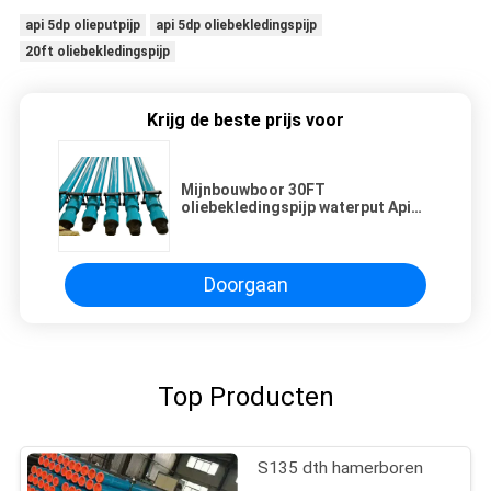
api 5dp olieputpijp
api 5dp oliebekledingspijp
20ft oliebekledingspijp
Krijg de beste prijs voor
Mijnbouwboor 30FT
oliebekledingspijp waterput Api
5dp
Doorgaan
Top Producten
S135 dth hamerboren