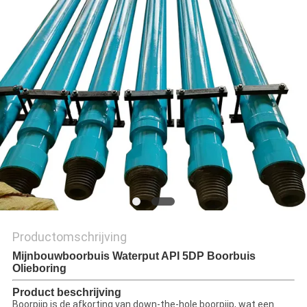
PRIVACY
POLICY
Productomschrijving
Mijnbouwboorbuis Waterput API 5DP Boorbuis
Olieboring
Product beschrijving
Boorpijp is de afkorting van down-the-hole boorpijp, wat een