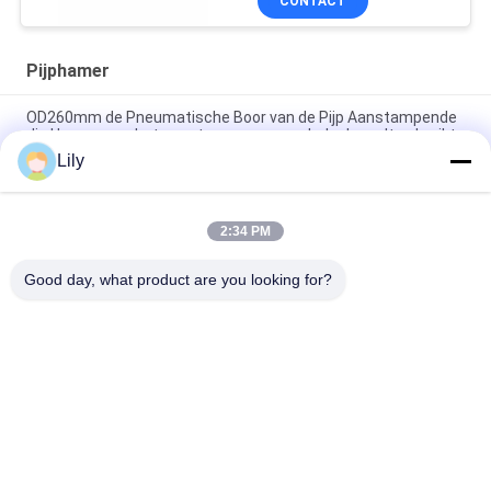
CONTACT
Pijphamer
OD260mm de Pneumatische Boor van de Pijp Aanstampende
die Hamer voor het aanstampen van omhulsel wordt gebruikt
Lily
BH650 2500T beïnvloedt de Pneumatische Hamer van de
Pijpstamper
2:34 PM
28000kN 700mm OD. Gieten Pneumatische Pipe Rammer Voor
Energie Mining
Good day, what product are you looking for?
populaire categorieën
Alle
De Pijp Van De 
Doppelwandboorbuis
Hddboor
Ingersoll Rand 
Waterputboorpijp
Boorpijp