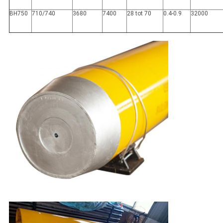
BH750
710/740
3680
7400
28 tot 70
0.4-0.9
32000