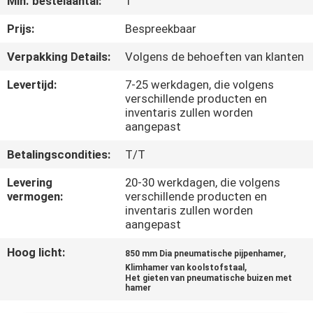
Min. bestelaantal:
1
KWALITEITSCONTROLE
Prijs:
Bespreekbaar
NEEM
Verpakking Details:
Volgens de behoeften van klanten
CONTACT
Levertijd:
7-25 werkdagen, die volgens
MET
verschillende producten en
inventaris zullen worden
ONS
aangepast
OP
Betalingscondities:
T/T
Levering
20-30 werkdagen, die volgens
NIEUWS
vermogen:
verschillende producten en
inventaris zullen worden
aangepast
GEVALLEN
Hoog licht:
,
850 mm Dia pneumatische pijpenhamer
,
Klimhamer van koolstofstaal
SITEMAP
Het gieten van pneumatische buizen met
hamer