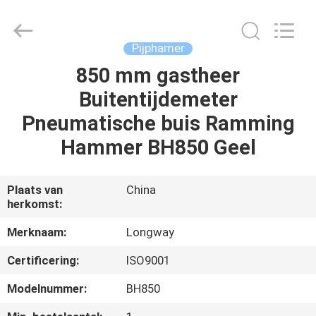
2026
Langfang
Baiwei
Drill
Co.,
Pijphamer
Ltd..
All
Rights
850 mm gastheer
THUIS
Reserved.
Buitentijdemeter
PRODUCTEN
Pneumatische buis Ramming
Hammer BH850 Geel
VIDEO'S
Plaats van
China
herkomst:
OVER
ONS
Merknaam:
Longway
Certificering:
ISO9001
FABRIEKSTOUR
Modelnummer:
BH850