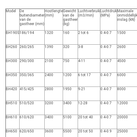
Model
De
Hostlengte
Gewicht
Luchtverbruik
Luchtdruk
Maximale
buitendiameter
(mm)
van de
(m3/min)
(MPa)
onmiddellij
van de
gastheer
inslag (kN)
gastheer (mm)
(kg)
BH190S
186/194
1320
160
2 tot 6
0.4-0.7
1500
BH260
260/265
1390
320
3-8
0.4-0.7
2600
BH300
290/300
2100
750
4-11
0.4-0.7
4500
BH350
350/365
2400
1200
6 tot 17
0.4-0.7
6000
BH420
415/425
2800
1950
9-21
0.4-0.7
8000
BH510
510/520
3200
3400
12-28
0.4-0.7
12000
BH610
610/620
3400
5100
20 tot 40
0.4-0.7
20000
BH650
620/650
3600
5500
20 tot 50
0.4-0.9
25000