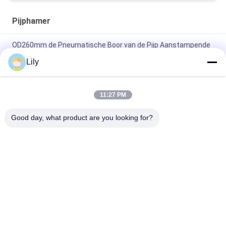
Pijphamer
OD260mm de Pneumatische Boor van de Pijp Aanstampende
die Hamer voor het aanstampen van omhulsel wordt gebruikt
Lily
BH650 2500T beïnvloedt de Pneumatische Hamer van de
Pijpstamper
11:27 PM
28000kN 700mm OD. Gieten Pneumatische Pipe Rammer Voor
Good day, what product are you looking for?
Energie Mining
populaire categorieën
Alle
De Pijp Van De 
Doppelwandboorbuis
Hddboor
Ingersoll Rand 
Waterputboorpijp