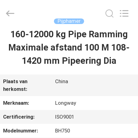
2026
Langfang
Baiwei
Drill
Pijphamer
Co.,
Ltd..
160-12000 kg Pipe Ramming
THUIS
All
Rights
Reserved.
Maximale afstand 100 M 108-
PRODUCTEN
1420 mm Pipeering Dia
VIDEO'S
Plaats van
China
herkomst:
OVER
Merknaam:
Longway
ONS
Certificering:
ISO9001
Modelnummer:
BH750
FABRIEKSTOUR