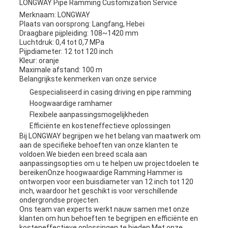
LONGWAY Pipe Ramming Customization Service
Merknaam: LONGWAY
Plaats van oorsprong: Langfang, Hebei
Draagbare pijpleiding: 108~1420 mm
Luchtdruk: 0,4 tot 0,7 MPa
Pijpdiameter: 12 tot 120 inch
Kleur: oranje
Maximale afstand: 100 m
Belangrijkste kenmerken van onze service
Gespecialiseerd in casing driving en pipe ramming
Hoogwaardige ramhamer
Flexibele aanpassingsmogelijkheden
Efficiënte en kosteneffectieve oplossingen
Bij LONGWAY begrijpen we het belang van maatwerk om
aan de specifieke behoeften van onze klanten te
voldoen.We bieden een breed scala aan
aanpassingsopties om u te helpen uw projectdoelen te
bereikenOnze hoogwaardige Ramming Hammer is
ontworpen voor een buisdiameter van 12 inch tot 120
inch, waardoor het geschikt is voor verschillende
ondergrondse projecten.
Ons team van experts werkt nauw samen met onze
klanten om hun behoeften te begrijpen en efficiënte en
kosteneffectieve oplossingen te bieden.Met onze