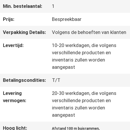
Min. bestelaantal:
1
KWALITEITSCONTROLE
Prijs:
Bespreekbaar
Verpakking Details:
Volgens de behoeften van klanten
NEEM
Levertijd:
10-20 werkdagen, die volgens
CONTACT
verschillende producten en
inventaris zullen worden
MET
aangepast
ONS
Betalingscondities:
T/T
OP
Levering
20-30 werkdagen, die volgens
vermogen:
verschillende producten en
inventaris zullen worden
NIEUWS
aangepast
Hoog licht:
,
Afstand 100 m buisrammen