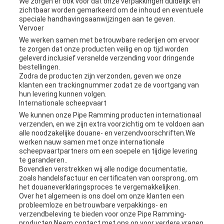
We zorgen er ook voor dat onze verpakkingen duidelijk en
zichtbaar worden gemarkeerd om de inhoud en eventuele
speciale handhavingsaanwijzingen aan te geven.
Vervoer
We werken samen met betrouwbare rederijen om ervoor
te zorgen dat onze producten veilig en op tijd worden
geleverd.inclusief versnelde verzending voor dringende
bestellingen.
Zodra de producten zijn verzonden, geven we onze
klanten een trackingnummer zodat ze de voortgang van
hun levering kunnen volgen.
Internationale scheepvaart
We kunnen onze Pipe Ramming producten internationaal
verzenden, en we zijn extra voorzichtig om te voldoen aan
alle noodzakelijke douane- en verzendvoorschriften.We
werken nauw samen met onze internationale
scheepvaartpartners om een soepele en tijdige levering
te garanderen..
Bovendien verstrekken wij alle nodige documentatie,
zoals handelsfactuur en certificaten van oorsprong, om
het douaneverklaringsproces te vergemakkelijken.
Over het algemeen is ons doel om onze klanten een
probleemloze en betrouwbare verpakkings- en
verzendbeleving te bieden voor onze Pipe Ramming-
producten.Neem contact met ons op voor verdere vragen